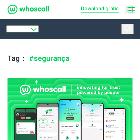
Whoscall
Download grátis
Tag：
#segurança