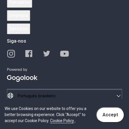
Parceiros
Empresa
Serviços
Siga-nos
We use Cookies on our website to offer you a
© 2026 Gogolook. All Rights Reserved.
Accept
better browsing experience. Click "Accept" to
Política de Privacidade
Termos de serviço
accept our Cookie Policy.
Cookie Policy
。