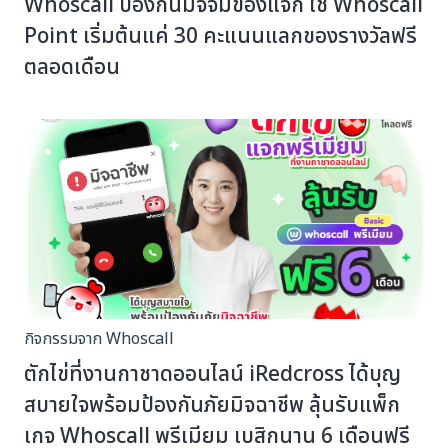
Whoscall ป้องกันมิจจี้มีของแจก ใช้ Whoscall
Point เริ่มต้นแค่ 30 คะแนนแลกของรางวัลฟรี
ตลอดเดือน
กิจกรรมจาก Whoscall
ตักไข่ที่งานกาชาดออนไลน์ iRedcross ได้บุญ
สบายใจพร้อมป้องกันภัยมิจฉาชีพ ลุ้นรับแพ็ก
เกจ Whoscall พรีเมียม เบสิกนาน 6 เดือนฟรี