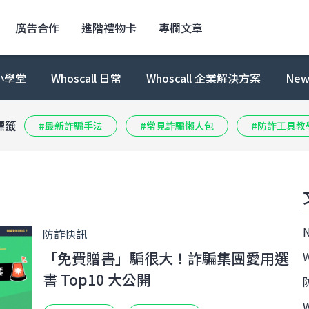
廣告合作
進階禮物卡
專欄文章
小學堂
Whoscall 日常
Whoscall 企業解決方案
New
標籤
#最新詐騙手法
#常見詐騙懶人包
#防詐工具教
N
防詐快訊
「免費贈書」騙很大！詐騙集團愛用選
W
書 Top10 大公開
W