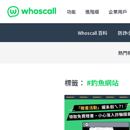
Whoscall
功能
進階版
企業用戶
Whoscall 百科
防詐
熱門
標籤：
#釣魚網站