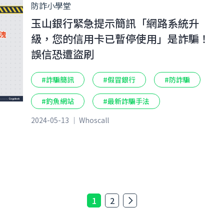
防詐小學堂
玉山銀行緊急提示簡訊「網路系統升
級，您的信用卡已暫停使用」是詐騙！
誤信恐遭盜刷
#詐騙簡訊
#假冒銀行
#防詐騙
#釣魚網站
#最新詐騙手法
2024-05-13 ｜ Whoscall
1
2