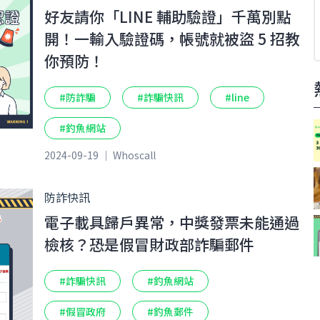
好友請你「LINE 輔助驗證」千萬別點
開！一輸入驗證碼，帳號就被盜 5 招教
你預防！
#防詐騙
#詐騙快訊
#line
#釣魚網站
2024-09-19 ｜ Whoscall
防詐快訊
電子載具歸戶異常，中獎發票未能通過
檢核？恐是假冒財政部詐騙郵件
#詐騙快訊
#釣魚網站
#假冒政府
#釣魚郵件