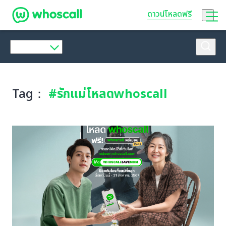
Whoscall
ดาวน์โหลดฟรี
Tag：
#รักแม่โหลดwhoscall