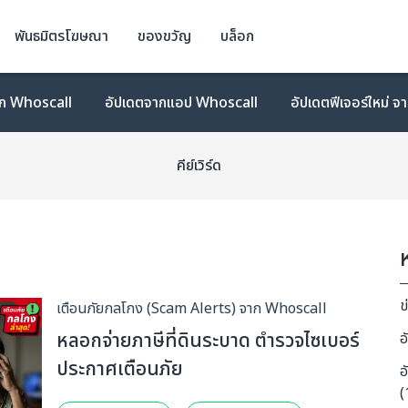
พันธมิตรโฆษณา
ของขวัญ
บล็อก
าก Whoscall
อัปเดตจากแอป Whoscall
อัปเดตฟีเจอร์ใหม่ 
คีย์เวิร์ด
ข
เตือนภัยกลโกง (Scam Alerts) จาก Whoscall
หลอกจ่ายภาษีที่ดินระบาด ตำรวจไซเบอร์
อ
ประกาศเตือนภัย
อ
(