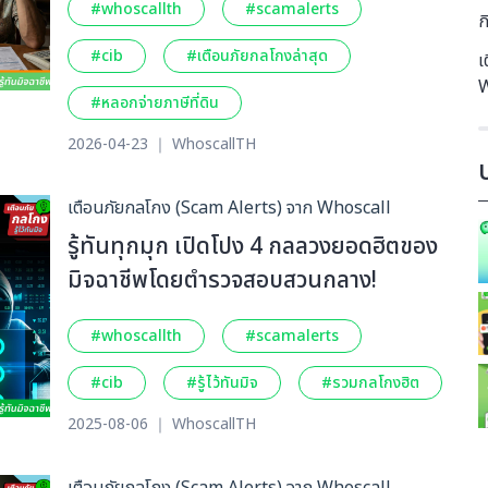
#whoscallth
#scamalerts
ก
#cib
#เตือนภัยกลโกงล่าสุด
เ
W
#หลอกจ่ายภาษีที่ดิน
2026-04-23 ｜ WhoscallTH
เตือนภัยกลโกง (Scam Alerts) จาก Whoscall
รู้ทันทุกมุก เปิดโปง 4 กลลวงยอดฮิตของ
มิจฉาชีพโดยตำรวจสอบสวนกลาง!
#whoscallth
#scamalerts
#cib
#รู้ไว้ทันมิจ
#รวมกลโกงฮิต
2025-08-06 ｜ WhoscallTH