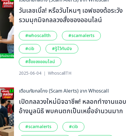
เตือนภัยกลโกง (Scam Alerts) จาก Whoscall
วันเลขเบิ้ล! หรือวันไหนๆ เอฟของต้อระวัง
รวมมุกมิจกลลวงสั่งของออนไลน์
#whoscallth
#scamalerts
#cib
#รู้ไว้ทันมิจ
#ซื้อของออนไลน์
2025-06-04 ｜ WhoscallTH
เตือนภัยกลโกง (Scam Alerts) จาก Whoscall
เปิดกลลวงใหม่มิจฉาชีพ! หลอกทำงานแอบ
อ้างมูลนิธิ พบคนตกเป็นเหยื่อจำนวนมาก
#scamalerts
#cib