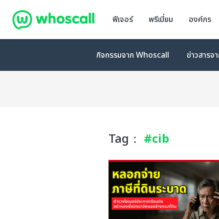
Whoscall
ฟีเจอร์
พรีเมี่ยม
องค์กร
กิจกรรมจาก Whoscall
ข่าวสารจ
Tag：
#cib