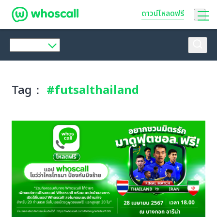
Whoscall
ดาวน์โหลดฟรี
Tag：
#futsalthailand