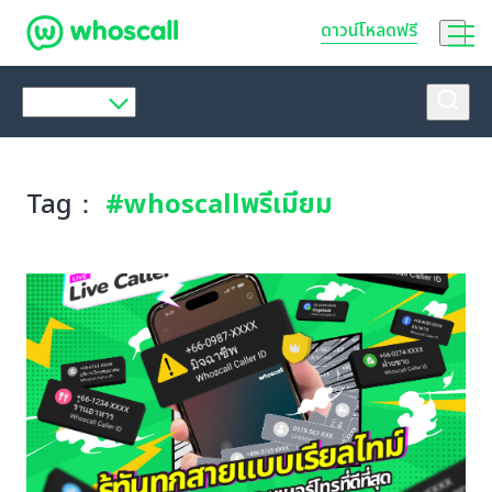
Whoscall
ดาวน์โหลดฟรี
Tag：
#whoscallพรีเมียม