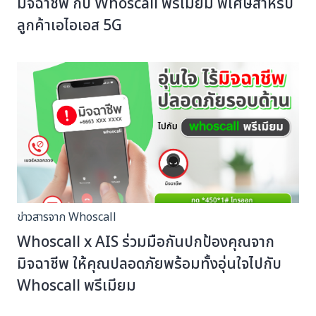
มิจฉาชีพ กับ Whoscall พรีเมียม พิเศษสำหรับ
ลูกค้าเอไอเอส 5G
ข่าวสารจาก Whoscall
Whoscall x AIS ร่วมมือกันปกป้องคุณจาก
มิจฉาชีพ ให้คุณปลอดภัยพร้อมทั้งอุ่นใจไปกับ
Whoscall พรีเมียม